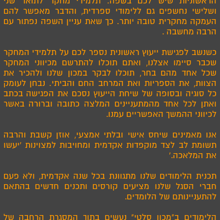
הראשוניות שיש לכם בשפה. תלמידי מחקר לתואר שני
ושלישי נחשפים גם ללימודי ספרדית, והדבר מאפשר להם
העמקה מחקרית טובה יותר. כך שאת עניין השפה נפתור עם
הרבה מחשבה
.
כשנשב לפגישת ייעוץ ראשונית נספר לכם על תלמידי המחקר
שכבר סיימו אצלנו, ואתם תוכלו להתרשם מכיווני המחקר
שכל אחד מהם בחר, תוכלו לבקר במכון שלנו ולהכיר את
הצוות, את הספריות ואת המרחב החם והביתי. נבחן לעומק
כל סוגיה ובסופה של שיחת הייעוץ נסכם את הפגישה בכתב
ואתן לכל אחד מהמתעניינים המלצה כתובה וברורה באשר
לכיווני ההמשך האפשריים עמנו
.
אנו מאמינים שיחס אישי ובלתי אמצעי, אוזן קשבת והרבה
תשומת לב לצד מוקפדות אקדמית ומחויבות למצוינות 'יעשו
את המלאכה
'.
תכנית הלימודים שלנו מתגוונת בכל שנה אקדמית, ולא פעם
חברי הסגל שלנו מציעים קורסים ותכנים חדשים בהתאם
להתעניינותם של הלומדים
.
הלימודים ב"מכון סלטי" נעשים בתוך המסגרת הרחבה של