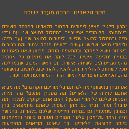
חקר הלאדינו: הרבה מעבר לשפה
"
מכון סלטי" מציע לימודים בתחום הלאדינו במרחב חשיבה
בינתחומי. הלימודים אפשריים במסלול לתואר שני עם ובלי
תזה ובמסלול לתואר שלישי. לימודים לתואר שני (עם תזה)
ולימודי תואר שלישי נעשים בלוויית מנחה צמוד והם כרוכים
באיתור נושא למחקר ובהתאמת מנחה. מכיוון שאנו מאמינים
בבניית 'חליפה אישית' לכל לומד אנו מזמנים כל אחת/ד
מהמתעניינות/ים לשיחה אישית עם ראש המכון, שבמהלכה
נוכל לשוחח, להחליף דעות, להכיר, להתרשם, לחשוב במשותף
מהם הכיוונים הרצויים להמשך הדרך המשותפת ועוד ועוד
.
אנו נבחן במשותף מה למדתם בלימודיכם הקודמים? מה מביא
אתכם לזירה של הלאדינו? מה מסקרן אתכם? מהי מידת
הפניות שלכם ללימודי המשך? האם אתם זקוקים למלגה ומה
טיבה? ועוד. נברר גם מהן השפות שאתם מתמצאים בהן
וכמובן שנתעניין גם במידת הידיעות שלכם בלאדינו. בהקשר
הזה נאמר של"מכון סלטי" המורים הטובים ביותר והמיומנים
ביותר להוראת הלאדינו, כך שאיננו מודאגים מהידיעות