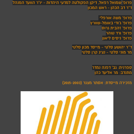
פרופ'
שמואל רפאל
, דיקן הפקולטה למדעי היהדות - יו"ר הוועד המנהל
ד"ר דב הכהן - ראש המכון
פרופ' משה אורפלי
פרופ' ג'ודי באומל-שוורץ
פרופ' זהבית גרוס
פרופ' ורד טוהר
פרופ' ניסים ליאון
ד''ר יהושע סלטי - מייסד מכון סלטי
מר מוני סלטי - נציג קרן סלטי
ספרנית: גב' דפנה נמדר
מתנדב: מר אליעד כהן
מזכירה מייסדת: אסתר מצגר (2015-2003)