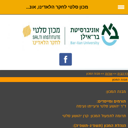
מכון סלטי לחקר הלאדינו, אונ...
דף הבית
>>
אודות
>> מבנה המכון
מבנה המכון
מבנה המכון:
תורמים ומייסדים:
ד"ר יהושע סלטי ורעייתו נעימה
תרומה לתפעול המכון: קרן יהושע סלטי
הנהלת המכון (תשפ"ג-תשפ"ה):