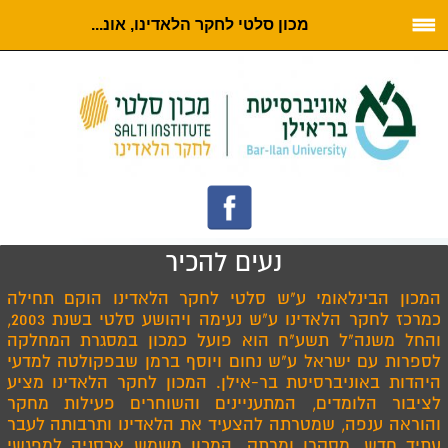
מכון סלטי לחקר הלאדינו, אונ...
נעים להכיר
המכון הבינלאומי ע"ש סלטי לחקר הלאדינו הוקם תחילה
כמרכז לחקר הלאדינו ע"ש נעימה ויהושע סלטי בשנת 2003,
והחל משנה"ל תשע"ח הוא פועל כמכון במסגרת המחלקה
לספרות עם ישראל ע"ש נחום ויוסף ברמן שבפקולטה למדעי
היהדות באוניברסיטת בר-אילן. המכון לחקר הלאדינו מציע
לציבור הלומדים, המתעניינים והשוחרים פעילות מחקר
והוראה ענפה, שמטרתה להצעיד את הלאדינו ותרבותה לעבר
עתיד חדש, מסקרן ומרתק. המכון משמש אכסניה למפגשי